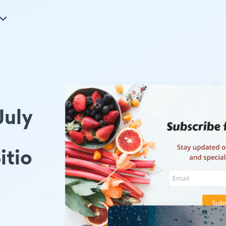
July
itio