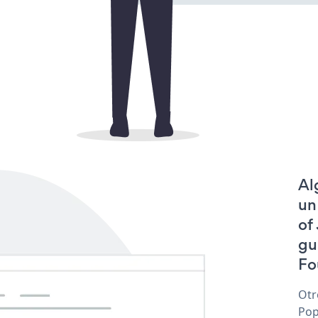
Al
un
of
gu
Fo
Otr
Pop