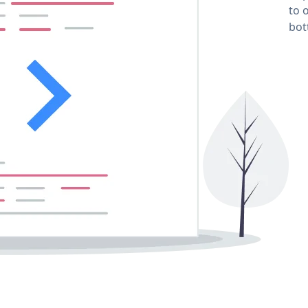
to 
bot