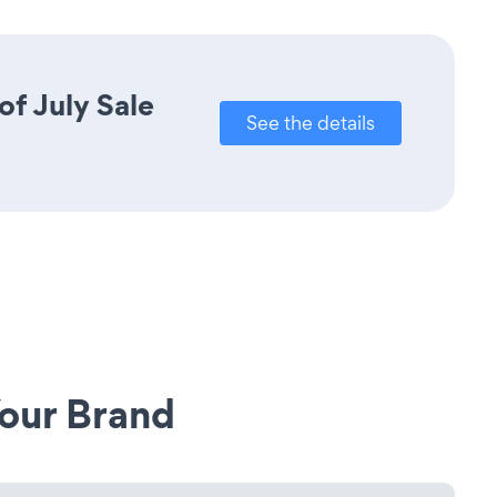
of July Sale
See the details
our Brand