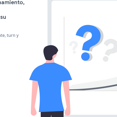
onamiento,
 su
te, turn y