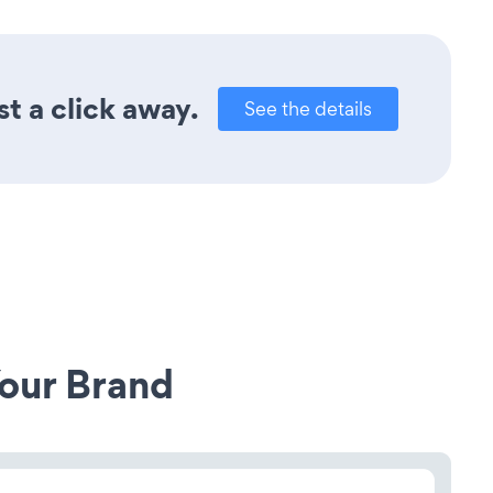
t a click away.
See the details
our Brand