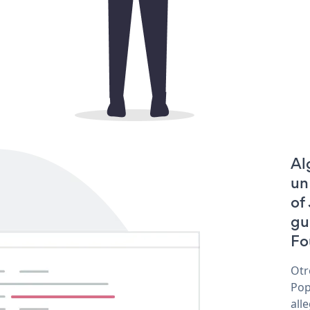
Al
un
of
gu
Fo
Otr
Pop
all