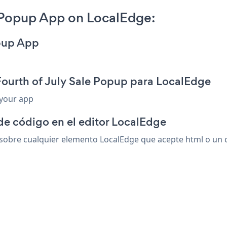
 Popup App on LocalEdge:
opup App
Fourth of July Sale Popup para LocalEdge
 your app
de código en el editor LocalEdge
sobre cualquier elemento LocalEdge que acepte html o un có