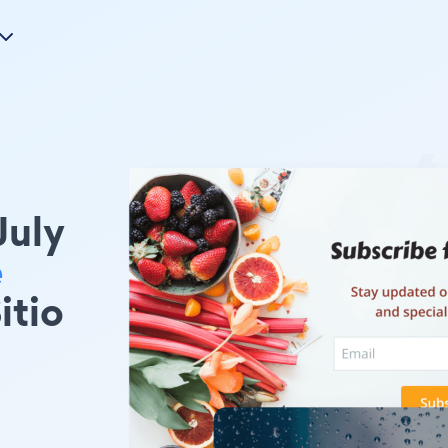
July
e
itio