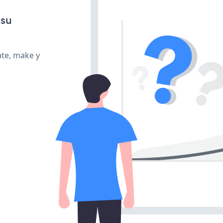
 su
ate, make y