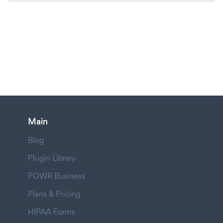
Main
Blog
Plugin Library
POWR Business
Plans & Pricing
HIPAA Forms