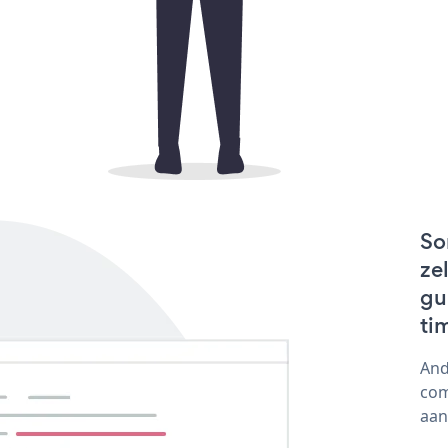
So
ze
gu
ti
And
com
aan