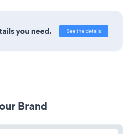
tails you need.
See the details
our Brand