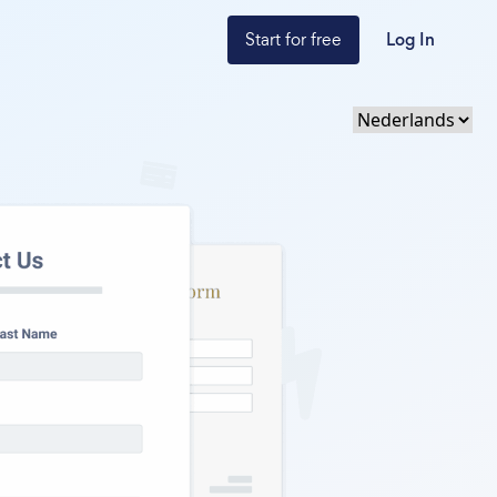
Start for free
Log In