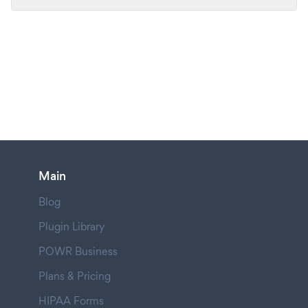
Main
Blog
Plugin Library
POWR Business
Plans & Pricing
HIPAA Forms