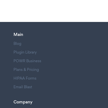
Main
Blog
Plugin Library
POWR Business
Plans & Pricing
HIPAA Forms
Email Blast
Company