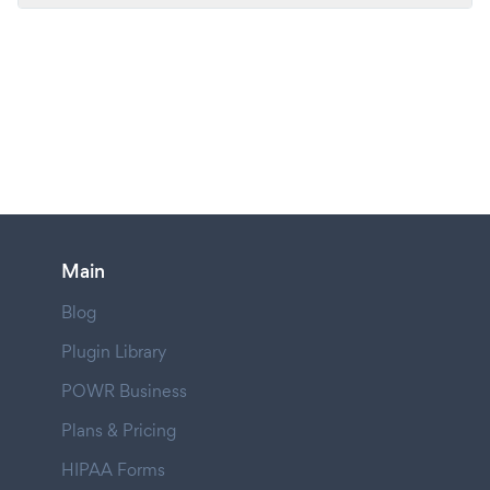
Main
Blog
Plugin Library
POWR Business
Plans & Pricing
HIPAA Forms