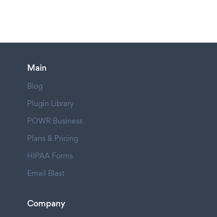
Main
Blog
Plugin Library
POWR Business
Plans & Pricing
HIPAA Forms
Email Blast
Company