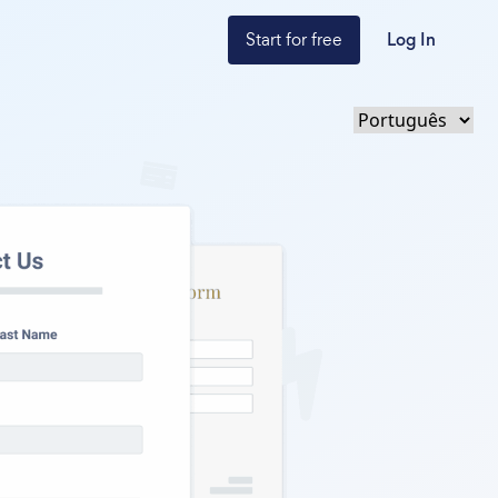
Start for free
Log In