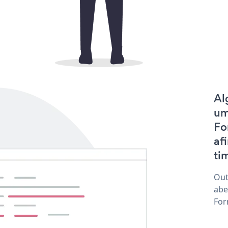
Al
um
Fo
af
tim
Out
abe
For