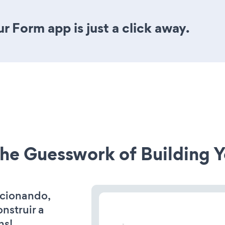
r Form app is just a click away.
he Guesswork of Building Y
ncionando,
nstruir a
ns!