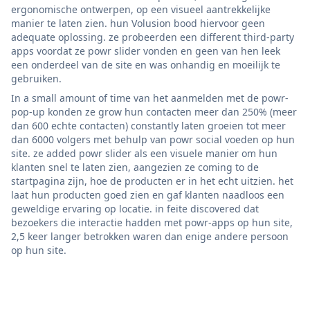
ergonomische ontwerpen, op een visueel aantrekkelijke
manier te laten zien. hun Volusion bood hiervoor geen
adequate oplossing. ze probeerden een different third-party
apps voordat ze powr slider vonden en geen van hen leek
een onderdeel van de site en was onhandig en moeilijk te
gebruiken.
In a small amount of time van het aanmelden met de powr-
pop-up konden ze grow hun contacten meer dan 250% (meer
dan 600 echte contacten) constantly laten groeien tot meer
dan 6000 volgers met behulp van powr social voeden op hun
site. ze added powr slider als een visuele manier om hun
klanten snel te laten zien, aangezien ze coming to de
startpagina zijn, hoe de producten er in het echt uitzien. het
laat hun producten goed zien en gaf klanten naadloos een
geweldige ervaring op locatie. in feite discovered dat
bezoekers die interactie hadden met powr-apps op hun site,
2,5 keer langer betrokken waren dan enige andere persoon
op hun site.