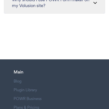
my Volusion site?
Main
Blog
Plugin Library
POWR Business
Plans & Pricing