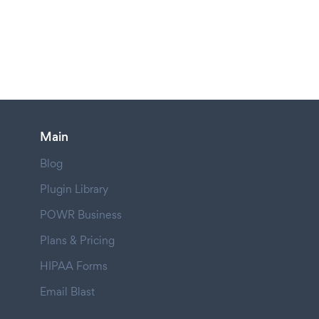
Main
Blog
Plugin Library
POWR Business
Plans & Pricing
HIPAA Forms
Email Blast