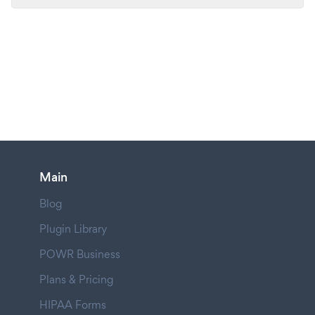
Main
Blog
Plugin Library
POWR Business
Plans & Pricing
HIPAA Forms