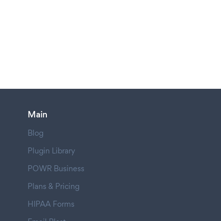
Main
Blog
Plugin Library
POWR Business
Plans & Pricing
HIPAA Forms