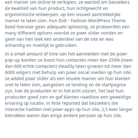
een manier om online te verkopen. ze wanted om bezoekers
de kwaliteit van hun product, hun lichtgewicht en
ergonomische ontwerpen, op een visueel aantrekkelijke
manier te laten zien. hun Didi - Fashion WordPress Theme
bood hiervoor geen adequate oplossing. ze probeerden een
many different options voordat ze powr slider vonden en
geen van hen leek een onderdeel van de site en was
onhandig en moeilijk te gebruiken.
In a small amount of time van het aanmelden met de powr-
pop-up konden ze boost hun contacten meer dan 250% (meer
dan 600 echte contacten) steadily laten groeien tot meer dan
6000 volgers met behulp van powr social voeden op hun site.
ze added powr slider als een visuele manier om hun klanten
snel te laten zien, aangezien ze landing on de startpagina
zijn, hoe de producten er in het echt uitzien. het laat hun
producten goed zien en gaf klanten naadloos een geweldige
ervaring op locatie. in feite reported dat bezoekers die
interactie hadden met powr-apps op hun site, 2,5 keer langer
betrokken waren dan enige andere persoon op hun site.