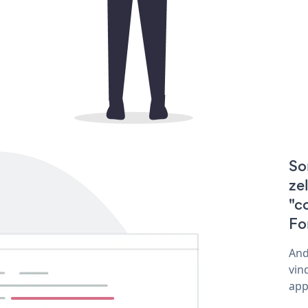
So
ze
"c
Fo
And
vin
app