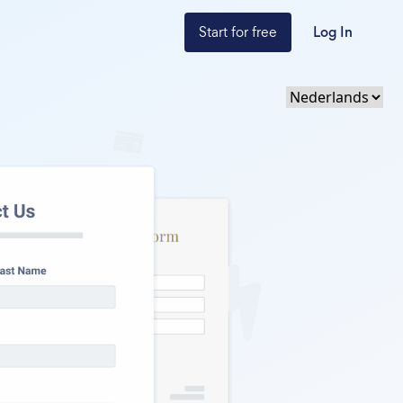
Start for free
Log In