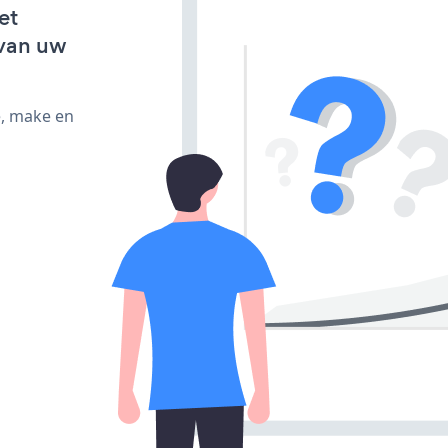
et
van uw
e, make en