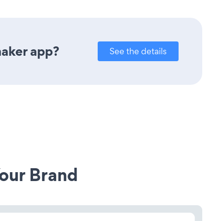
maker app?
See the details
our Brand