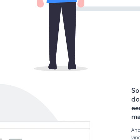
So
do
ee
ma
And
vin