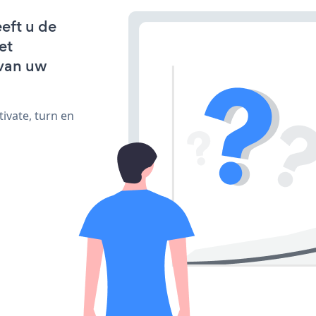
eeft u de
et
van uw
ivate, turn en