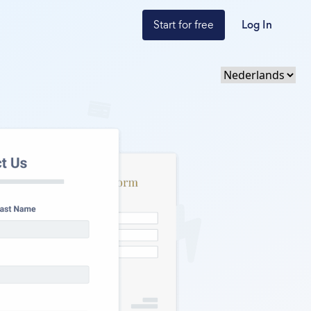
Start for free
Log In