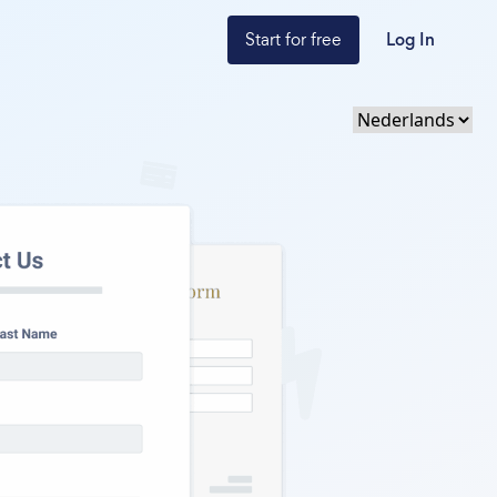
Start for free
Log In