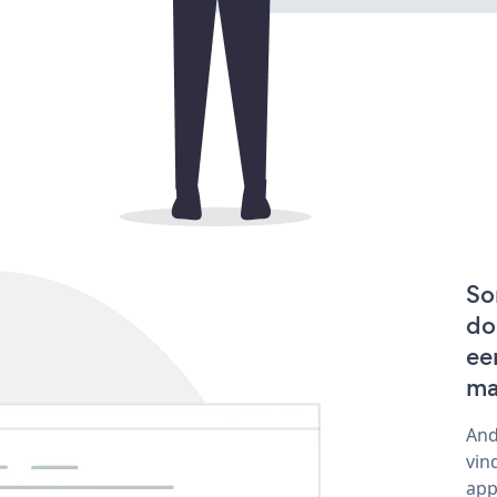
So
do
ee
ma
And
vin
app