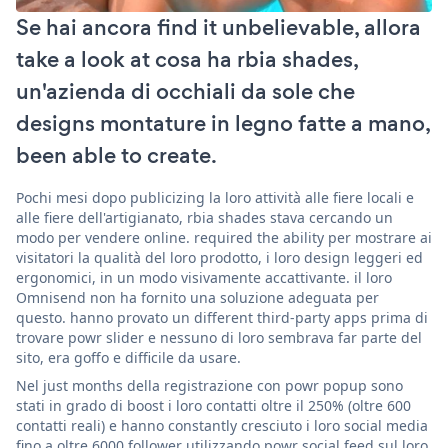
Se hai ancora find it unbelievable, allora
take a look at cosa ha rbia shades,
un'azienda di occhiali da sole che
designs montature in legno fatte a mano,
been able to create.
Pochi mesi dopo publicizing la loro attività alle fiere locali e
alle fiere dell'artigianato, rbia shades stava cercando un
modo per vendere online. required the ability per mostrare ai
visitatori la qualità del loro prodotto, i loro design leggeri ed
ergonomici, in un modo visivamente accattivante. il loro
Omnisend non ha fornito una soluzione adeguata per
questo. hanno provato un different third-party apps prima di
trovare powr slider e nessuno di loro sembrava far parte del
sito, era goffo e difficile da usare.
Nel just months della registrazione con powr popup sono
stati in grado di boost i loro contatti oltre il 250% (oltre 600
contatti reali) e hanno constantly cresciuto i loro social media
fino a oltre 6000 follower utilizzando powr social feed sul loro