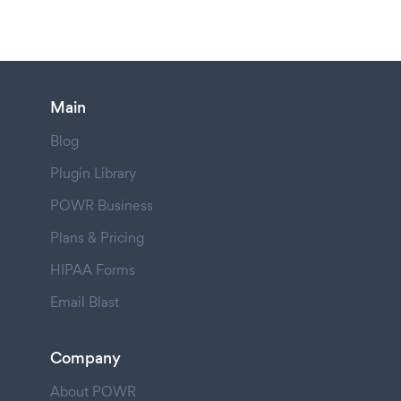
Main
Blog
Plugin Library
POWR Business
Plans & Pricing
HIPAA Forms
Email Blast
Company
About POWR