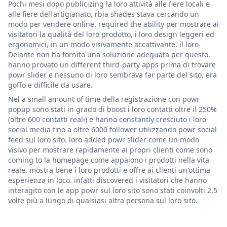
Pochi mesi dopo publicizing la loro attività alle fiere locali e
alle fiere dell'artigianato, rbia shades stava cercando un
modo per vendere online. required the ability per mostrare ai
visitatori la qualità del loro prodotto, i loro design leggeri ed
ergonomici, in un modo visivamente accattivante. il loro
Delante non ha fornito una soluzione adeguata per questo.
hanno provato un different third-party apps prima di trovare
powr slider e nessuno di loro sembrava far parte del sito, era
goffo e difficile da usare.
Nel a small amount of time della registrazione con powr
popup sono stati in grado di boost i loro contatti oltre il 250%
(oltre 600 contatti reali) e hanno constantly cresciuto i loro
social media fino a oltre 6000 follower utilizzando powr social
feed sul loro sito. loro added powr slider come un modo
visivo per mostrare rapidamente ai propri clienti come sono
coming to la homepage come appaiono i prodotti nella vita
reale. mostra bene i loro prodotti e offre ai clienti un'ottima
esperienza in loco. infatti discovered i visitatori che hanno
interagito con le app powr sul loro sito sono stati coinvolti 2,5
volte più a lungo di qualsiasi altra persona sul loro sito.