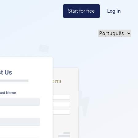
Start for free
Log In