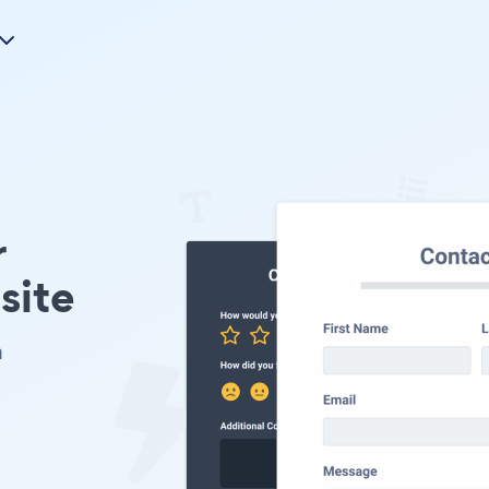
r
site
m