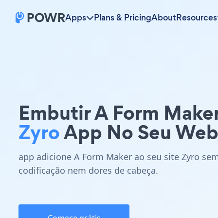
Apps
Plans & Pricing
About
Resources
Embutir A Form Make
Zyro
App No Seu Web
app adicione A Form Maker ao seu site Zyro se
codificação nem dores de cabeça.