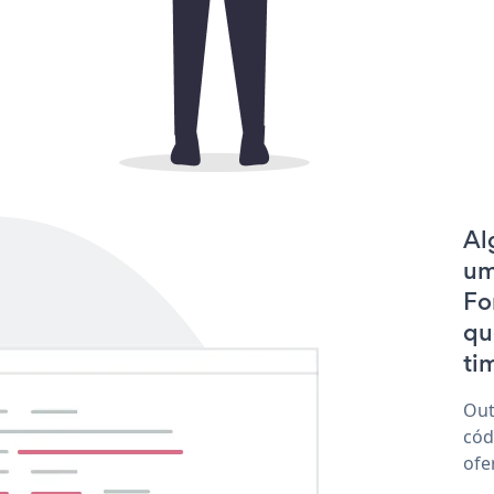
Al
um
Fo
qu
tim
Out
cód
ofe