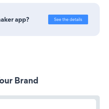
maker app?
See the details
our Brand