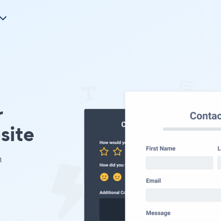
r
site
m