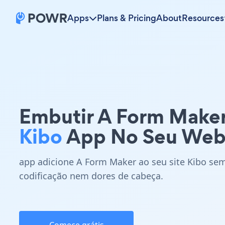
Apps
Plans & Pricing
About
Resources
Embutir A Form Make
Kibo
App No Seu Web
app adicione A Form Maker ao seu site Kibo se
codificação nem dores de cabeça.