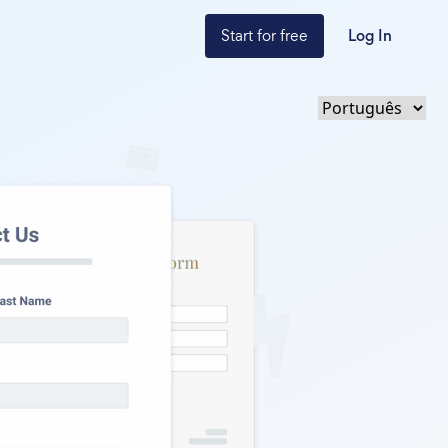
Start for free
Log In