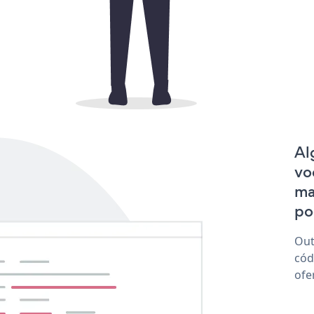
Al
vo
ma
po
Out
cód
ofe