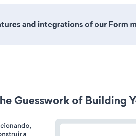
ures and integrations of our Form 
he Guesswork of Building Y
ncionando,
nstruir a