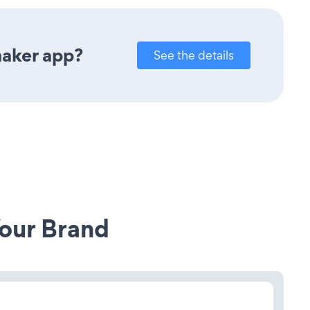
maker app?
See the details
our Brand