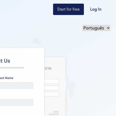
Start for free
Log In