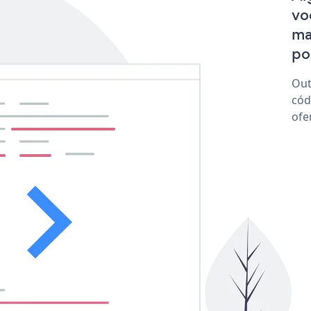
vo
ma
po
Out
cód
ofe