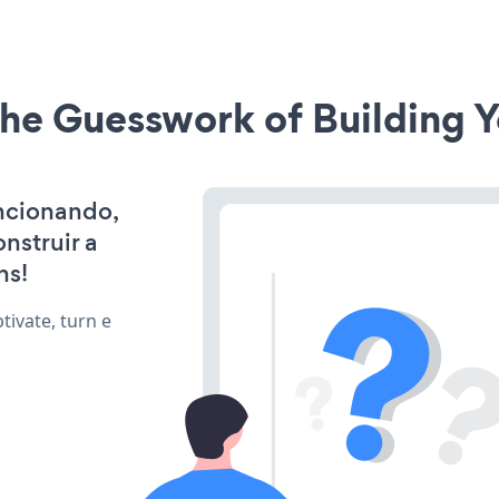
he Guesswork of Building Y
uncionando,
nstruir a
ns!
ivate, turn e