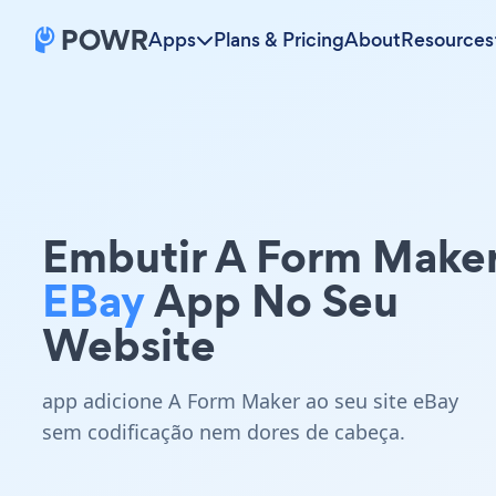
Apps
Plans & Pricing
About
Resources
Embutir A Form Make
EBay
App No Seu
Website
app adicione A Form Maker ao seu site eBay
sem codificação nem dores de cabeça.