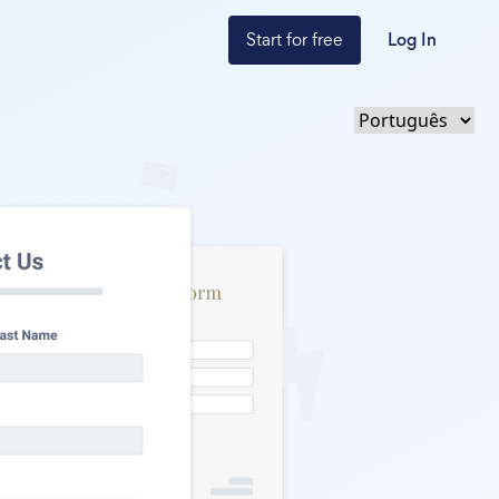
Start for free
Log In