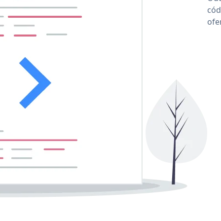
cód
ofe