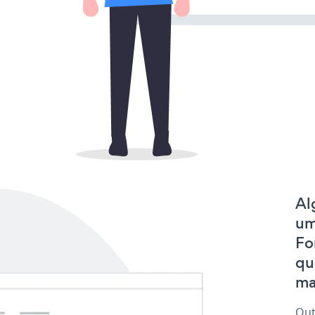
Al
um
Fo
qu
mak
Out