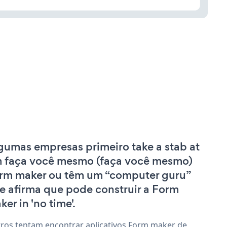
gumas empresas primeiro take a stab at
 faça você mesmo (faça você mesmo)
rm maker ou têm um “computer guru”
e afirma que pode construir a Form
er in 'no time'.
ros tentam encontrar aplicativos Form maker de