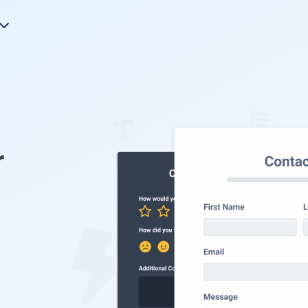
r
u
s