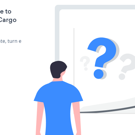
e to
 Cargo
te, turn e