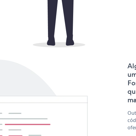
Al
um
Fo
qu
mak
Out
cód
ofe