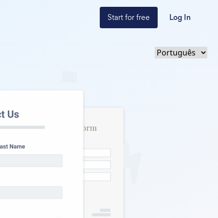
Start for free
Log In