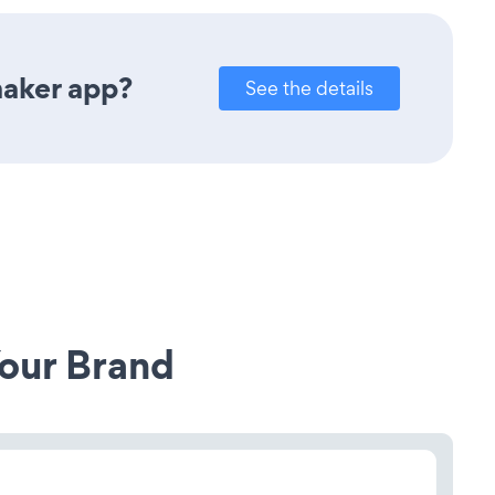
maker app?
See the details
our Brand