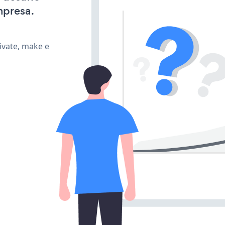
mpresa.
ivate, make e