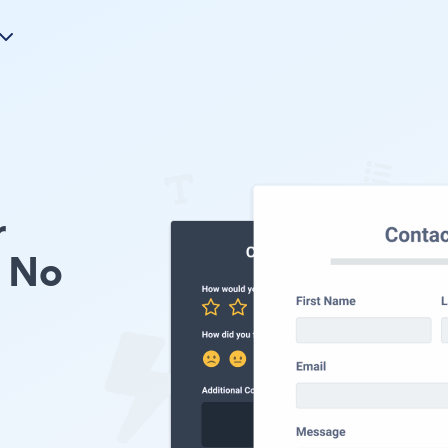
r
 No