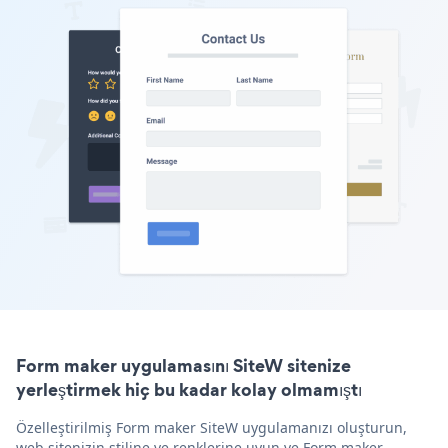
Form maker uygulamasını SiteW sitenize
yerleştirmek hiç bu kadar kolay olmamıştı
Özelleştirilmiş Form maker SiteW uygulamanızı oluşturun,
web sitenizin stiline ve renklerine uyun ve Form maker