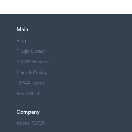
Main
Blog
Plugin Library
POWR Business
Plans & Pricing
HIPAA Forms
Email Blast
Company
About POWR