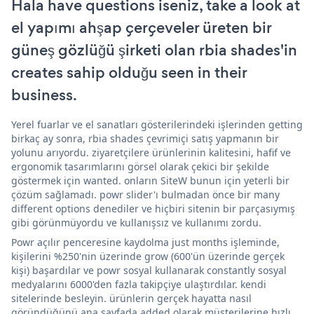
Hala have questions iseniz, take a look at
el yapımı ahşap çerçeveler üreten bir
güneş gözlüğü şirketi olan rbia shades'in
creates sahip olduğu seen in their
business.
Yerel fuarlar ve el sanatları gösterilerindeki işlerinden getting
birkaç ay sonra, rbia shades çevrimiçi satış yapmanın bir
yolunu arıyordu. ziyaretçilere ürünlerinin kalitesini, hafif ve
ergonomik tasarımlarını görsel olarak çekici bir şekilde
göstermek için wanted. onların SiteW bunun için yeterli bir
çözüm sağlamadı. powr slider'ı bulmadan önce bir many
different options denediler ve hiçbiri sitenin bir parçasıymış
gibi görünmüyordu ve kullanışsız ve kullanımı zordu.
Powr açılır penceresine kaydolma just months işleminde,
kişilerini %250'nin üzerinde grow (600'ün üzerinde gerçek
kişi) başardılar ve powr sosyal kullanarak constantly sosyal
medyalarını 6000'den fazla takipçiye ulaştırdılar. kendi
sitelerinde besleyin. ürünlerin gerçek hayatta nasıl
göründüğünü ana sayfada added olarak müşterilerine hızlı