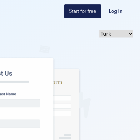
Start for free
Log In