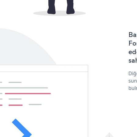
Ba
Fo
ed
sa
Diğ
sun
bul