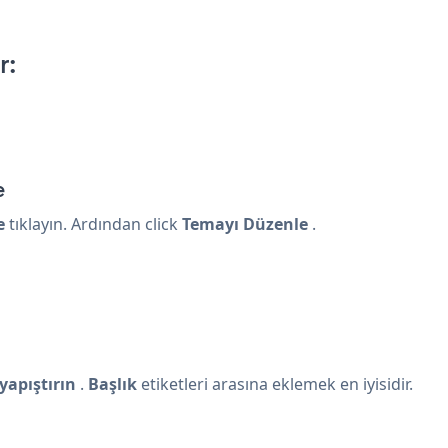
r:
e
e
tıklayın. Ardından click
Temayı Düzenle
.
yapıştırın
.
Başlık
etiketleri arasına eklemek en iyisidir.