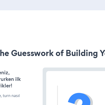
he Guesswork of Building Y
eniz,
rurken ilk
ikler!
, turn nasıl