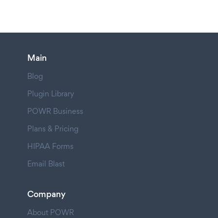
Main
Blog
Plugin Library
POWR Business
Plans & Pricing
HIPAA Forms
Email Blast
Company
About POWR