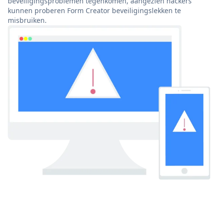
beveiligingsproblemen tegenkomen, aangezien hackers
kunnen proberen Form Creator beveiligingslekken te
misbruiken.