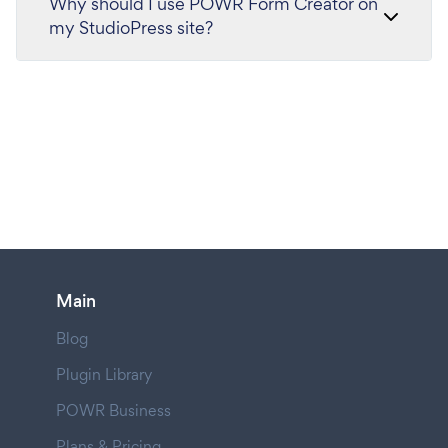
Why should I use POWR Form Creator on
my StudioPress site?
Main
Blog
Plugin Library
POWR Business
Plans & Pricing