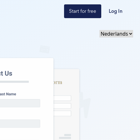
Start for free
Log In