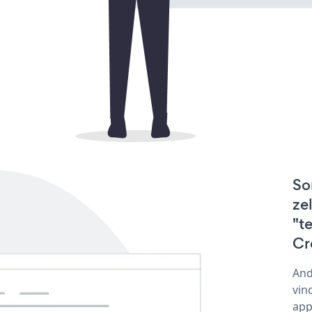
So
ze
"t
Cr
And
vin
app