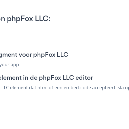
on phpFox LLC:
agment voor phpFox LLC
 your app
element in de phpFox LLC editor
LLC element dat html of een embed-code accepteert. sla op