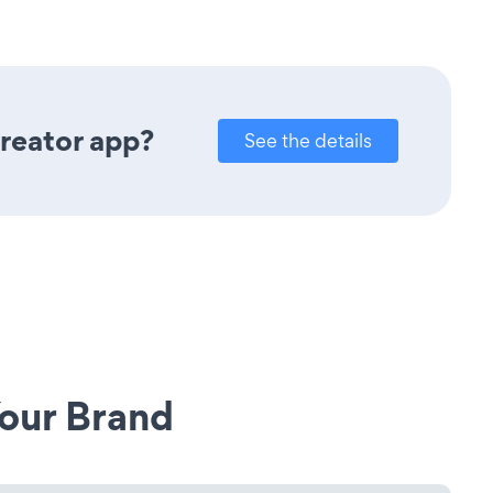
reator app?
See the details
our Brand