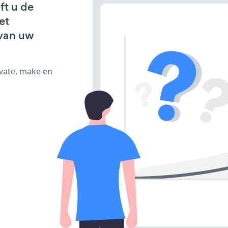
ft u de
et
van uw
ivate, make en