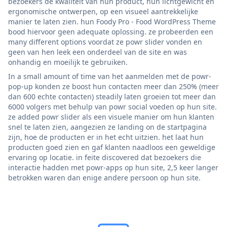
bezoekers de kwaliteit van hun product, hun lichtgewicht en
ergonomische ontwerpen, op een visueel aantrekkelijke
manier te laten zien. hun Foody Pro - Food WordPress Theme
bood hiervoor geen adequate oplossing. ze probeerden een
many different options voordat ze powr slider vonden en
geen van hen leek een onderdeel van de site en was
onhandig en moeilijk te gebruiken.
In a small amount of time van het aanmelden met de powr-
pop-up konden ze boost hun contacten meer dan 250% (meer
dan 600 echte contacten) steadily laten groeien tot meer dan
6000 volgers met behulp van powr social voeden op hun site.
ze added powr slider als een visuele manier om hun klanten
snel te laten zien, aangezien ze landing on de startpagina
zijn, hoe de producten er in het echt uitzien. het laat hun
producten goed zien en gaf klanten naadloos een geweldige
ervaring op locatie. in feite discovered dat bezoekers die
interactie hadden met powr-apps op hun site, 2,5 keer langer
betrokken waren dan enige andere persoon op hun site.