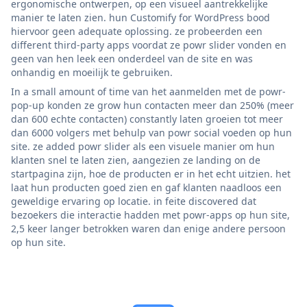
ergonomische ontwerpen, op een visueel aantrekkelijke
manier te laten zien. hun Customify for WordPress bood
hiervoor geen adequate oplossing. ze probeerden een
different third-party apps voordat ze powr slider vonden en
geen van hen leek een onderdeel van de site en was
onhandig en moeilijk te gebruiken.
In a small amount of time van het aanmelden met de powr-
pop-up konden ze grow hun contacten meer dan 250% (meer
dan 600 echte contacten) constantly laten groeien tot meer
dan 6000 volgers met behulp van powr social voeden op hun
site. ze added powr slider als een visuele manier om hun
klanten snel te laten zien, aangezien ze landing on de
startpagina zijn, hoe de producten er in het echt uitzien. het
laat hun producten goed zien en gaf klanten naadloos een
geweldige ervaring op locatie. in feite discovered dat
bezoekers die interactie hadden met powr-apps op hun site,
2,5 keer langer betrokken waren dan enige andere persoon
op hun site.