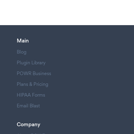
Main
Blog
Plugin Library
POWR Business
Plans & Pricing
HIPAA Forms
Email Blast
Company