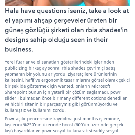
Hala have questions iseniz, take a look at
el yapımı ahşap çerçeveler üreten bir
güneş gözlüğü şirketi olan rbia shades'in
designs sahip olduğu seen in their
business.
Yerel fuarlar ve el sanatları gösterilerindeki işlerinden
publicizing birkaç ay sonra, rbia shades çevrimiçi satış
yapmanın bir yolunu arıyordu. ziyaretçilere ürünlerinin
kalitesini, hafif ve ergonomik tasarımlarını görsel olarak çekici
bir şekilde göstermek için wanted. onların Microsoft
Sharepoint bunun için yeterli bir çözüm sağlamadı. powr
slider'ı bulmadan önce bir many different options denediler
ve hiçbiri sitenin bir parçasıymış gibi görünmüyordu ve
kullanışsız ve kullanımı zordu.
Powr açılır penceresine kaydolma just months işleminde,
kişilerini %250'nin üzerinde boost (600'ün üzerinde gerçek
kişi) başardılar ve powr sosyal kullanarak steadily sosyal