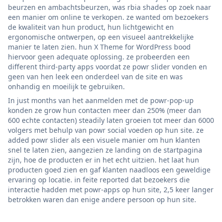
beurzen en ambachtsbeurzen, was rbia shades op zoek naar
een manier om online te verkopen. ze wanted om bezoekers
de kwaliteit van hun product, hun lichtgewicht en
ergonomische ontwerpen, op een visueel aantrekkelijke
manier te laten zien. hun X Theme for WordPress bood
hiervoor geen adequate oplossing. ze probeerden een
different third-party apps voordat ze powr slider vonden en
geen van hen leek een onderdeel van de site en was
onhandig en moeilijk te gebruiken.
In just months van het aanmelden met de powr-pop-up
konden ze grow hun contacten meer dan 250% (meer dan
600 echte contacten) steadily laten groeien tot meer dan 6000
volgers met behulp van powr social voeden op hun site. ze
added powr slider als een visuele manier om hun klanten
snel te laten zien, aangezien ze landing on de startpagina
zijn, hoe de producten er in het echt uitzien. het laat hun
producten goed zien en gaf klanten naadloos een geweldige
ervaring op locatie. in feite reported dat bezoekers die
interactie hadden met powr-apps op hun site, 2,5 keer langer
betrokken waren dan enige andere persoon op hun site.