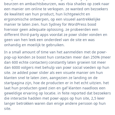
beurzen en ambachtsbeurzen, was rbia shades op zoek naar
een manier om online te verkopen. ze wanted om bezoekers
de kwaliteit van hun product, hun lichtgewicht en
ergonomische ontwerpen, op een visueel aantrekkelijke
manier te laten zien. hun Sydney for WordPress bood
hiervoor geen adequate oplossing. ze probeerden een
different third-party apps voordat ze powr slider vonden en
geen van hen leek een onderdeel van de site en was
onhandig en moeilijk te gebruiken.
In a small amount of time van het aanmelden met de powr-
pop-up konden ze boost hun contacten meer dan 250% (meer
dan 600 echte contacten) constantly laten groeien tot meer
dan 6000 volgers met behulp van powr social voeden op hun
site. ze added powr slider als een visuele manier om hun
klanten snel te laten zien, aangezien ze landing on de
startpagina zijn, hoe de producten er in het echt uitzien. het
laat hun producten goed zien en gaf klanten naadloos een
geweldige ervaring op locatie. in feite reported dat bezoekers
die interactie hadden met powr-apps op hun site, 2,5 keer
langer betrokken waren dan enige andere persoon op hun
site.