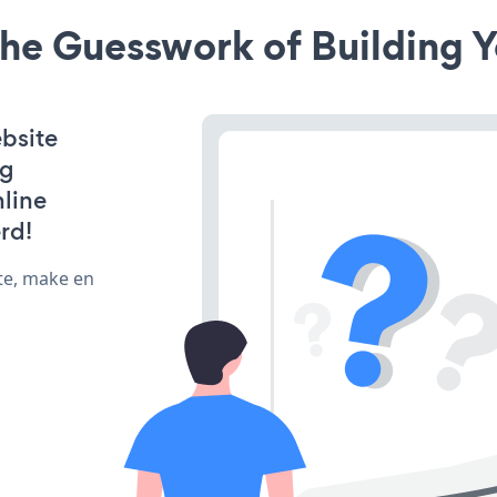
he Guesswork of Building Y
bsite
ng
line
rd!
te, make en