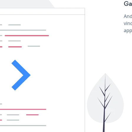
Ga
And
vin
app