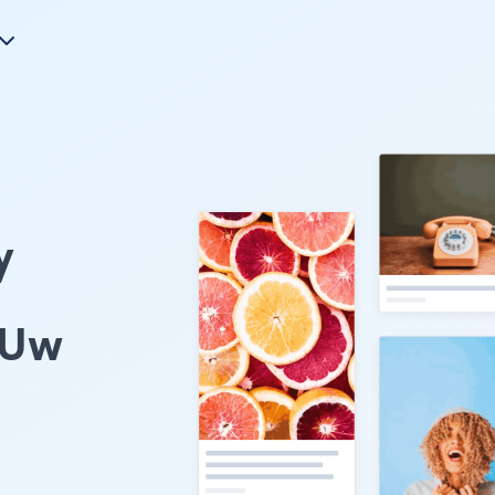
y
 Uw