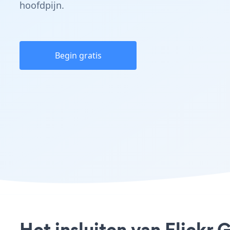
hoofdpijn.
Begin gratis
Het insluiten van Flickr