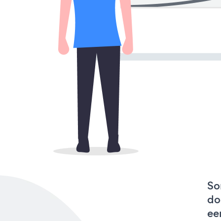
So
do
ee