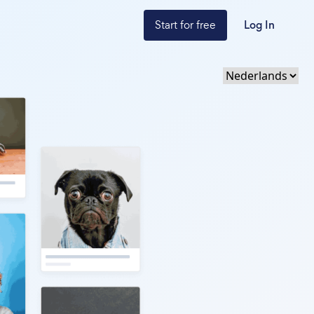
Start for free
Log In