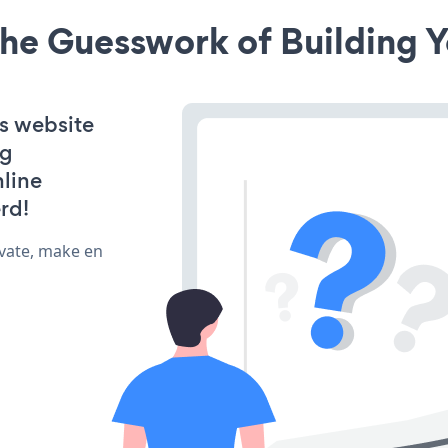
he Guesswork of Building Y
s website
ng
line
rd!
ivate, make en