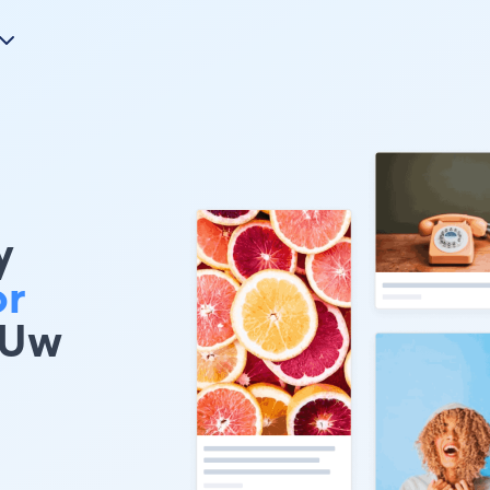
y
or
 Uw