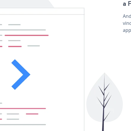
a 
And
vin
app