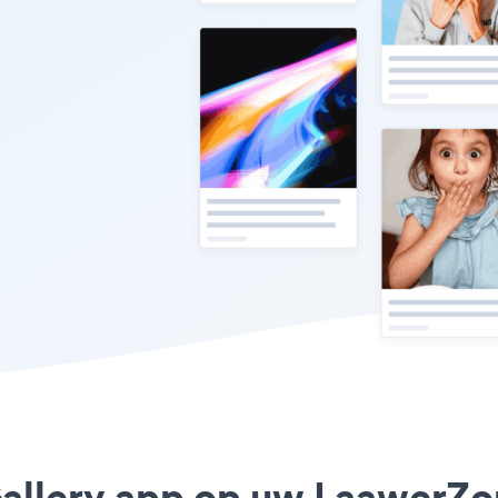
 Gallery app op uw LaawerZ