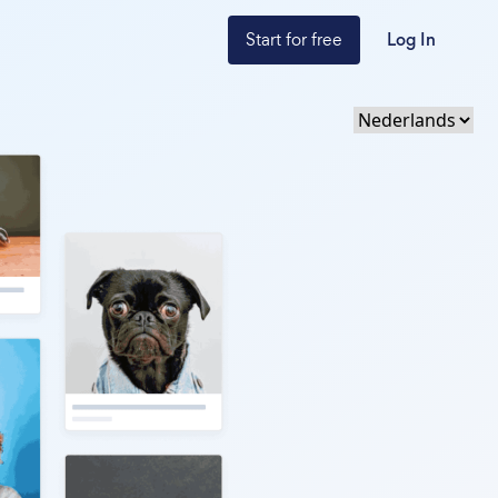
Start for free
Log In