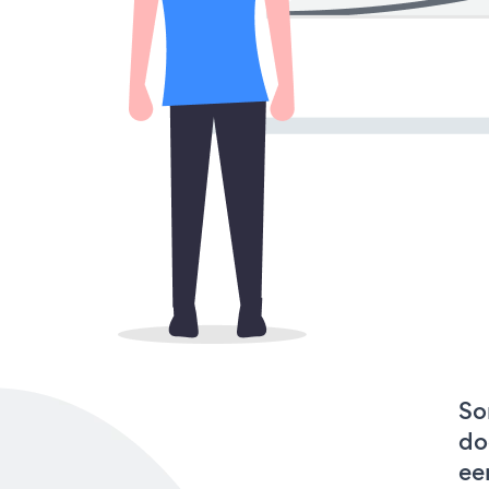
So
do
ee