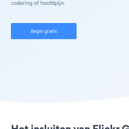
codering of hoofdpijn.
Begin gratis
Het insluiten van Flickr