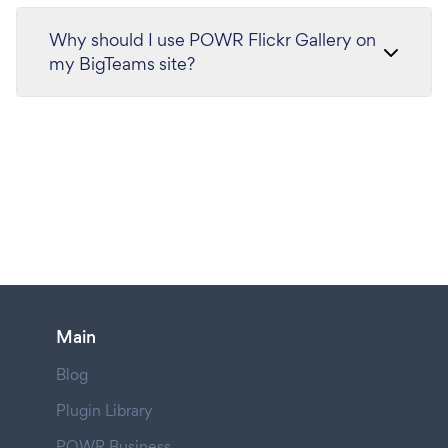
Why should I use POWR Flickr Gallery on
my BigTeams site?
Main
Blog
Plugin Library
POWR Business