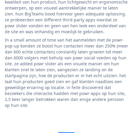
kwaliteit van hun product, hun lichtgewicht en ergonomische
ontwerpen, op een visueel aantrekkelijke manier te laten
zien. hun BigTeams bood hiervoor geen adequate oplossing.
ze probeerden een different third-party apps voordat ze
powr slider vonden en geen van hen leek een onderdeel van
de site en was onhandig en moeilijk te gebruiken.
In a small amount of time van het aanmelden met de powr-
pop-up konden ze boost hun contacten meer dan 250% (meer
dan 600 echte contacten) constantly laten groeien tot meer
dan 6000 volgers met behulp van powr social voeden op hun
site. ze added powr slider als een visuele manier om hun
klanten snel te laten zien, aangezien ze landing on de
startpagina zijn, hoe de producten er in het echt uitzien. het
laat hun producten goed zien en gaf klanten naadloos een
geweldige ervaring op locatie. in feite discovered dat
bezoekers die interactie hadden met powr-apps op hun site,
2,5 keer langer betrokken waren dan enige andere persoon
op hun site.