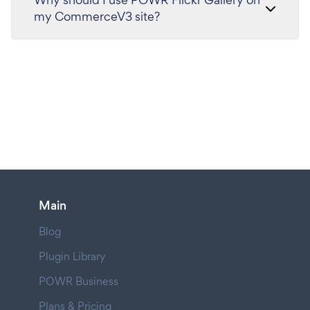
my CommerceV3 site?
Main
Blog
Plugin Library
POWR Business
Plans & Pricing