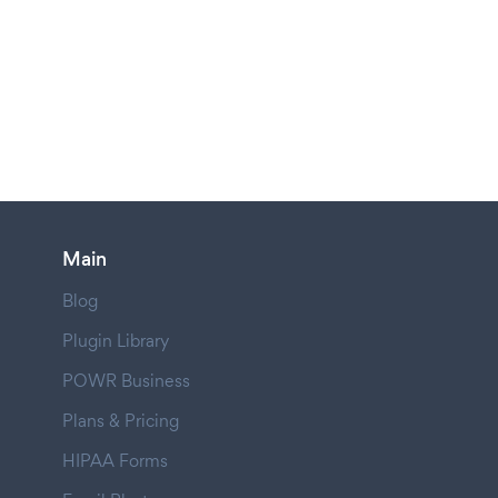
Main
Blog
Plugin Library
POWR Business
Plans & Pricing
HIPAA Forms