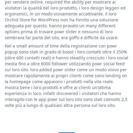
per vendere online. required the ability per mostrare ai
visitatori la qualità del loro prodotto, i loro design leggeri ed
ergonomici, in un modo visivamente accattivante. il loro
Orchid Store for WordPress non ha fornito una soluzione
adeguata per questo. hanno provato un many different
options prima di trovare powr slider e nessuno di loro
sembrava far parte del sito, era goffo e difficile da usare.
Nel a small amount of time della registrazione con powr
popup sono stati in grado di boost i loro contatti oltre il 250%
(oltre 600 contatti reali) e hanno steadily cresciuto i loro social
media fino a oltre 6000 follower utilizzando powr social feed
sul loro sito. loro added powr slider come un modo visivo per
mostrare rapidamente ai propri clienti come sono landing on
la homepage come appaiono i prodotti nella vita reale.
mostra bene i loro prodotti e offre ai clienti un'ottima
esperienza in loco. infatti discovered i visitatori che hanno
interagito con le app powr sul loro sito sono stati coinvolti 2,5
volte più a lungo di qualsiasi altra persona sul loro sito.