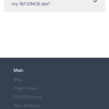
my 1&1 IONOS site?
Main
Blog
Plugin Library
POWR Business
Plans & Pricing