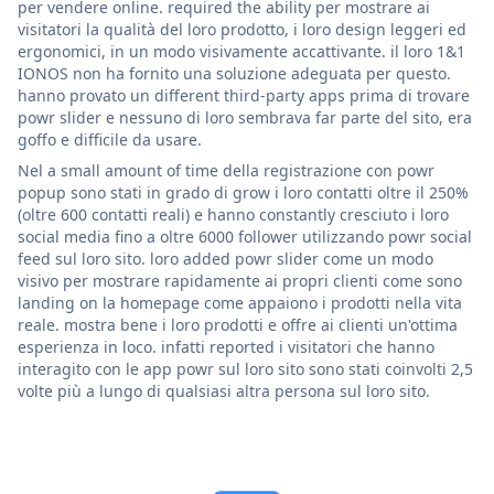
per vendere online. required the ability per mostrare ai
visitatori la qualità del loro prodotto, i loro design leggeri ed
ergonomici, in un modo visivamente accattivante. il loro 1&1
IONOS non ha fornito una soluzione adeguata per questo.
hanno provato un different third-party apps prima di trovare
powr slider e nessuno di loro sembrava far parte del sito, era
goffo e difficile da usare.
Nel a small amount of time della registrazione con powr
popup sono stati in grado di grow i loro contatti oltre il 250%
(oltre 600 contatti reali) e hanno constantly cresciuto i loro
social media fino a oltre 6000 follower utilizzando powr social
feed sul loro sito. loro added powr slider come un modo
visivo per mostrare rapidamente ai propri clienti come sono
landing on la homepage come appaiono i prodotti nella vita
reale. mostra bene i loro prodotti e offre ai clienti un'ottima
esperienza in loco. infatti reported i visitatori che hanno
interagito con le app powr sul loro sito sono stati coinvolti 2,5
volte più a lungo di qualsiasi altra persona sul loro sito.