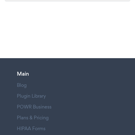
Main
Blog
Plugin Library
POWR Business
Plans & Pricing
HIPAA Forms