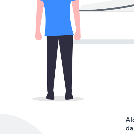
Al
da