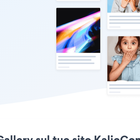
 Gallery sul tuo sito KalioC