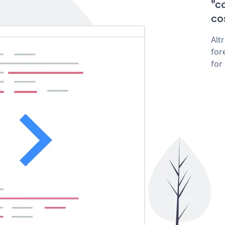
"c
cos
Alt
for
for