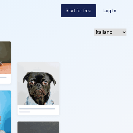
Start for free
Log In