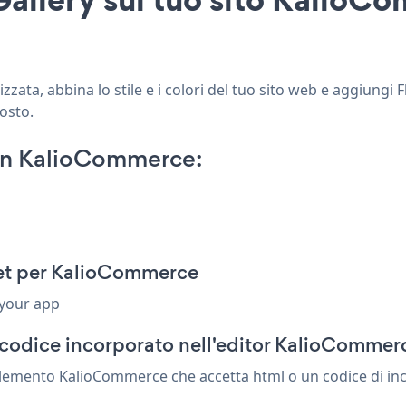
zata, abbina lo stile e i colori del tuo sito web e aggiungi 
posto.
 on KalioCommerce:
pet per KalioCommerce
 your app
 codice incorporato nell'editor KalioCommer
i elemento KalioCommerce che accetta html o un codice di inc