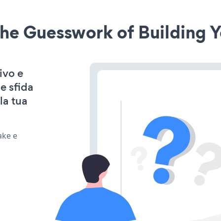
he Guesswork of Building Y
ivo e
e sfida
la tua
ake e