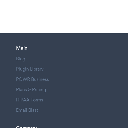
Main
Blog
Plugin Library
POWR Business
Plans & Pricing
HIPAA Forms
Email Blast
Company