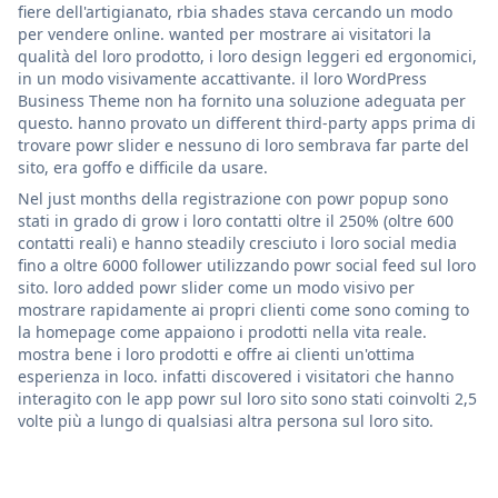
fiere dell'artigianato, rbia shades stava cercando un modo
per vendere online. wanted per mostrare ai visitatori la
qualità del loro prodotto, i loro design leggeri ed ergonomici,
in un modo visivamente accattivante. il loro WordPress
Business Theme non ha fornito una soluzione adeguata per
questo. hanno provato un different third-party apps prima di
trovare powr slider e nessuno di loro sembrava far parte del
sito, era goffo e difficile da usare.
Nel just months della registrazione con powr popup sono
stati in grado di grow i loro contatti oltre il 250% (oltre 600
contatti reali) e hanno steadily cresciuto i loro social media
fino a oltre 6000 follower utilizzando powr social feed sul loro
sito. loro added powr slider come un modo visivo per
mostrare rapidamente ai propri clienti come sono coming to
la homepage come appaiono i prodotti nella vita reale.
mostra bene i loro prodotti e offre ai clienti un'ottima
esperienza in loco. infatti discovered i visitatori che hanno
interagito con le app powr sul loro sito sono stati coinvolti 2,5
volte più a lungo di qualsiasi altra persona sul loro sito.