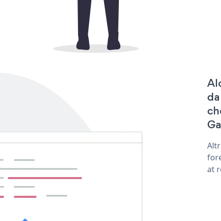
Al
da
ch
Gal
Alt
for
at 