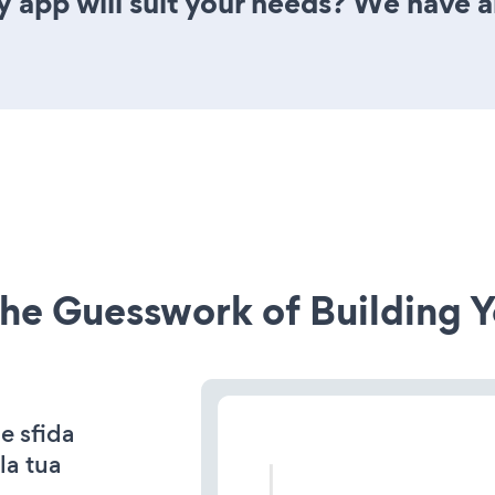
y app will suit your needs? We have al
he Guesswork of Building Y
e sfida
la tua