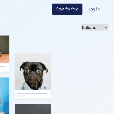
Start for free
Log In