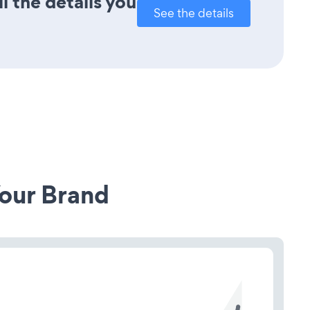
l the details you
See the details
our Brand