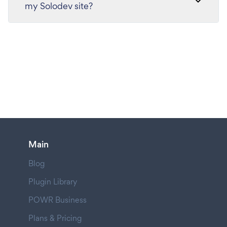
my Solodev site?
Main
Blog
Plugin Library
POWR Business
Plans & Pricing