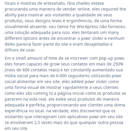
locais e mostras de artesanato, rbia shades estava
procurando uma maneira de vender online. eles required the
ability para mostrar aos visitantes a qualidade de seus
produtos, seus designs leves e ergonômicos, de uma forma
visualmente atraente. seu Gema For Wordpress não forneceu
uma solução adequada para isso. eles tentaram um many
different options antes de encontrar o powr slider e nenhum
deles parecia fazer parte do site e eram desajeitados e
difíceis de usar.
Em a small amount of time de se inscrever com pop-up powr,
eles foram capazes de grow seus contatos em mais de 250%
(mais de 600 contatos reais) e ter constantly aumentado sua
mídia social para mais de 6.000 seguidores utilizando powr
social alimentar em seu site. eles added powr slider como
uma forma visual de mostrar rapidamente a seus clientes
como eles são coming to a página inicial como os produtos se
parecem na vida real. ele exibe seus produtos de maneira
adequada e perfeita, proporcionando aos clientes uma ótima
experiência no local. na verdade, eles discovered que os
visitantes que interagiram com aplicativos powr em seu site
se envolveram 2,5 vezes mais do que qualquer outra pessoa
em seu site.