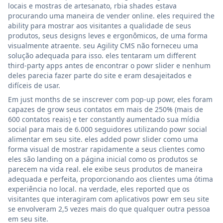
locais e mostras de artesanato, rbia shades estava
procurando uma maneira de vender online. eles required the
ability para mostrar aos visitantes a qualidade de seus
produtos, seus designs leves e ergonômicos, de uma forma
visualmente atraente. seu Agility CMS não forneceu uma
solução adequada para isso. eles tentaram um different
third-party apps antes de encontrar o powr slider e nenhum
deles parecia fazer parte do site e eram desajeitados e
difíceis de usar.
Em just months de se inscrever com pop-up powr, eles foram
capazes de grow seus contatos em mais de 250% (mais de
600 contatos reais) e ter constantly aumentado sua mídia
social para mais de 6.000 seguidores utilizando powr social
alimentar em seu site. eles added powr slider como uma
forma visual de mostrar rapidamente a seus clientes como
eles são landing on a página inicial como os produtos se
parecem na vida real. ele exibe seus produtos de maneira
adequada e perfeita, proporcionando aos clientes uma ótima
experiência no local. na verdade, eles reported que os
visitantes que interagiram com aplicativos powr em seu site
se envolveram 2,5 vezes mais do que qualquer outra pessoa
em seu site.